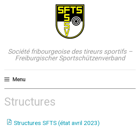
Société fribourgeoise des tireurs sportifs –
Freiburgischer Sportschützenverband
Menu
Aller
Structures
au
contenu
principal
Structures SFTS (état avril 2023)