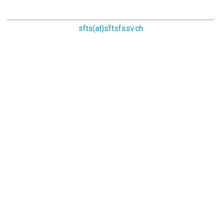
sfts(at)sftsfssv.ch