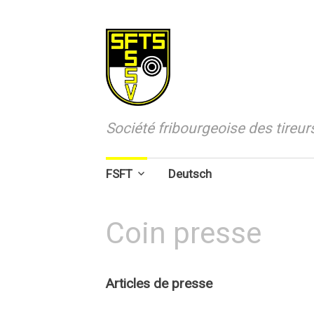
Société fribourgeoise des tireu
Aller
FSFT
Deutsch
au
contenu
principal
Coin presse
Articles de presse