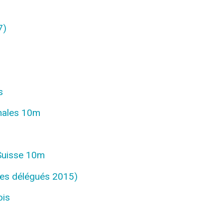
7)
s
nales 10m
 Suisse 10m
des délégués 2015)
ois